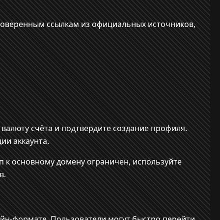
проверенным ссылкам из официальных источников,
 валюту счёта и подтвердите создание профиля.
ии аккаунта.
уп к основному домену ограничен, используйте
в.
айн-формате. Пользователи могут быстро перейти