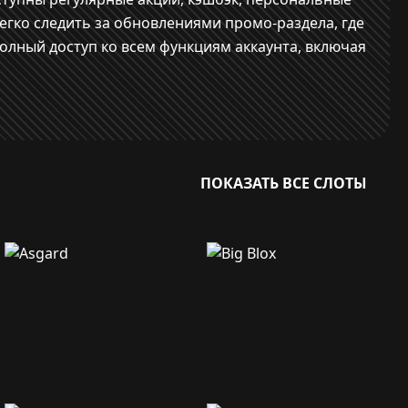
гко следить за обновлениями промо-раздела, где
полный доступ ко всем функциям аккаунта, включая
ПОКАЗАТЬ ВСЕ СЛОТЫ