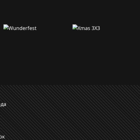
ода
ок